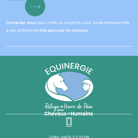
Contactez-nous
pour créer un projet ou pour toute demande liée
à nos activités de
thérapie avec les chevaux.
GSM : 0475 57 23 08