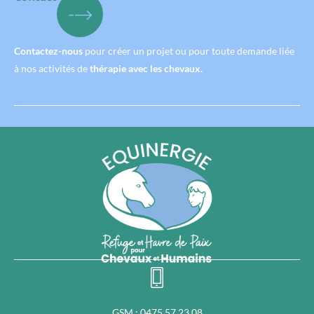
Contactez-nous
pour créer un projet ou pour toute demande liée
à nos activités de
thérapie avec les chevaux.
GSM : 0475 57 23 08