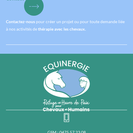
Contactez-nous
pour créer un projet ou pour toute demande liée
à nos activités de
thérapie avec les chevaux.
GSM : 0475 57 23 08