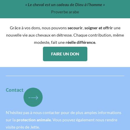
« Le cheval est un cadeau de Dieu à l’homme »
Proverbe arabe
Grâce à vos dons, nous pouvons
secourir
,
soigner et offrir
une
nouvelle vie aux chevaux en détresse. Chaque contribution, même
modeste, fait une
réelle différence
.
FAIRE UN DON
Contact
N’hésitez pas à nous contacter pour de plus amples informations
sur la
protection animale
. Vous pouvez également nous rendre
visite près de Jette.