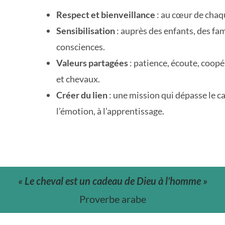
Respect et bienveillance
: au cœur de chaq
Sensibilisation
: auprès des enfants, des fam
consciences.
Valeurs partagées
: patience, écoute, coop
et chevaux.
Créer du lien
: une mission qui dépasse le c
l’émotion, à l’apprentissage.
« Le cheval est un cadeau de Dieu à l’homme »
Proverbe arabe