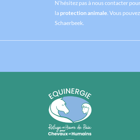
N’hésitez pas à nous contacter pou
la
protection animale
. Vous pouvez
Schaerbeek.