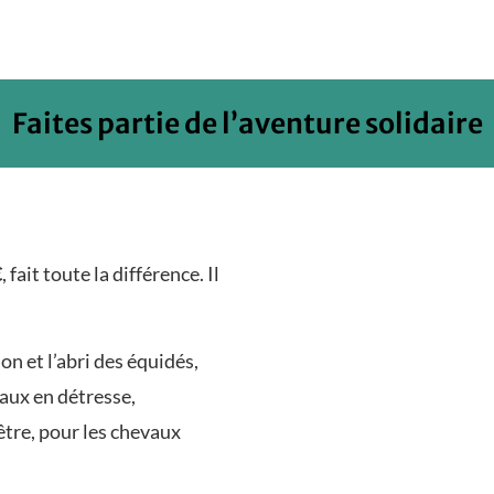
Faites partie de l’aventure solidaire
€
, fait toute la différence. Il
ion et l’abri des équidés,
maux en détresse,
être, pour les chevaux