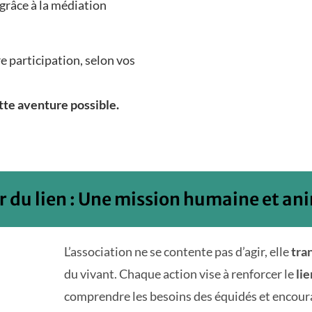
grâce à la médiation
e participation, selon vos
tte aventure possible.
r du lien : Une mission humaine et an
L’association ne se contente pas d’agir, elle
tra
du vivant. Chaque action vise à renforcer le
li
comprendre les besoins des équidés et encou