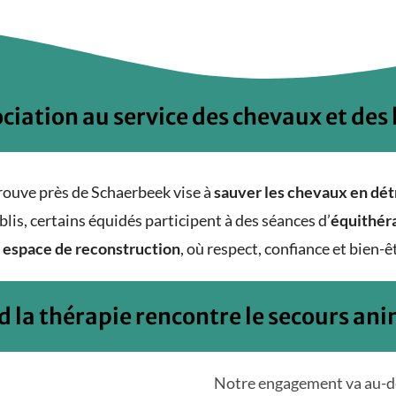
ciation au service des chevaux et de
rouve près de Schaerbeek vise à
sauver les chevaux en dét
ablis, certains équidés participent à des séances d’
équithér
n
espace de reconstruction
, où respect, confiance et bien-
 la thérapie rencontre le secours ani
Notre engagement va au-de