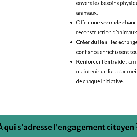
envers les besoins physi
animaux.
Offrir une seconde chan
reconstruction d’animaux
Créer du lien
: les échange
confiance enrichissent to
Renforcer l’entraide
: en 
maintenir un lieu d’accuei
de chaque initiative.
À qui s’adresse l’engagement citoyen 