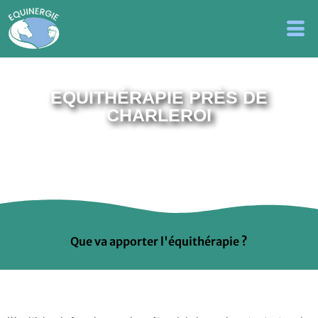
EQUITHÉRAPIE PRÈS DE
CHARLEROI
Que va apporter l'équithérapie ?