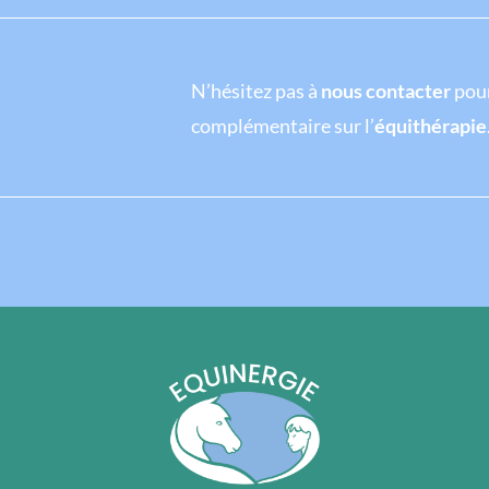
N’hésitez pas à
nous contacter
pour
complémentaire sur l’
équithérapie