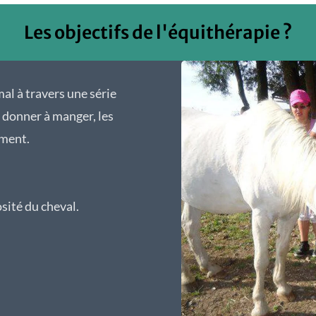
Les objectifs de l'équithérapie ?
mal à travers une série
r donner à manger, les
ement.
sité du cheval.