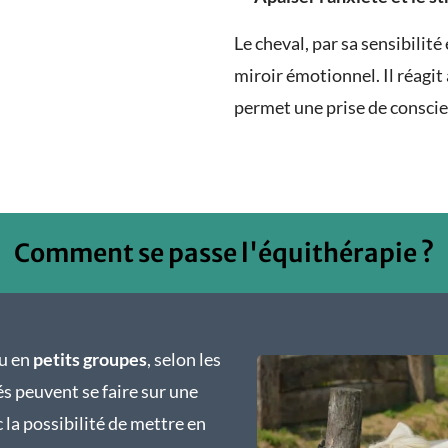
Le cheval, par sa sensibilit
miroir émotionnel. Il réagit 
permet une prise de consci
Comment se passe l'équithérapie ?
u en
petits groupes
, selon les
és peuvent se faire sur une
c la possibilité de mettre en