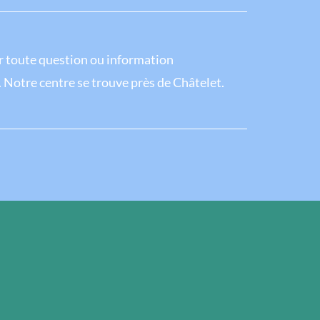
 toute question ou information
. Notre centre se trouve près de Châtelet.