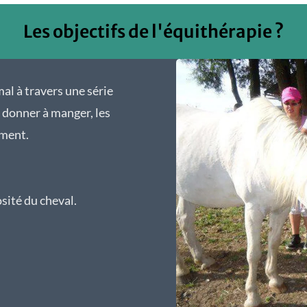
Les objectifs de l'équithérapie ?
mal à travers une série
r donner à manger, les
ement.
sité du cheval.