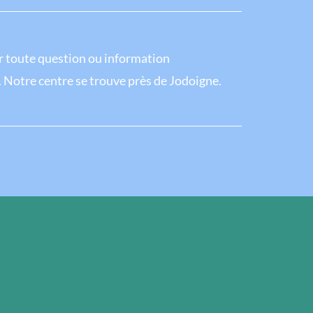
 toute question ou information
. Notre centre se trouve près de Jodoigne.