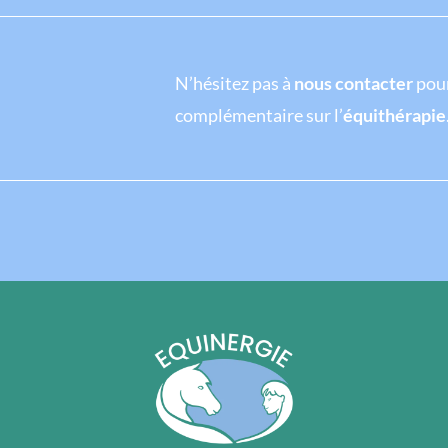
N’hésitez pas à
nous contacter
pour
complémentaire sur l’
équithérapie