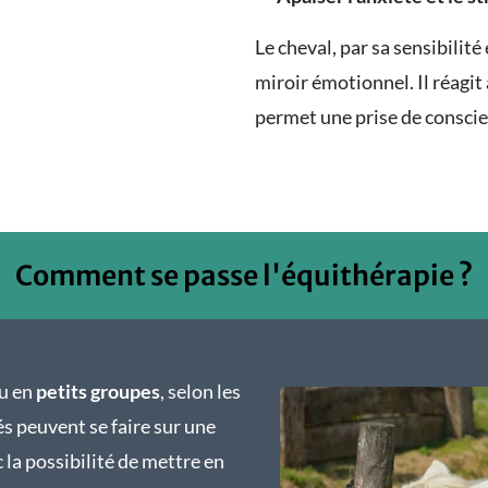
Le cheval, par sa sensibilit
miroir émotionnel. Il réagit 
permet une prise de consci
Comment se passe l'équithérapie ?
u en
petits groupes
, selon les
és peuvent se faire sur une
c la possibilité de mettre en