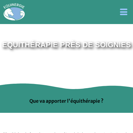
EQUITHÉRAPIE PRÈS DE SOIGNIES
Que va apporter l'équithérapie ?