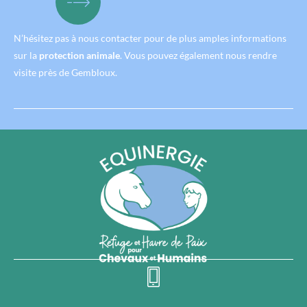
N’hésitez pas à nous contacter pour de plus amples informations
sur la
protection animale
. Vous pouvez également nous rendre
visite près de Gembloux.