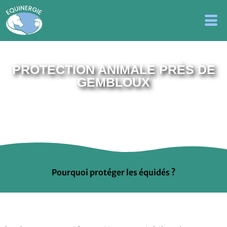
PROTECTION ANIMALE PRÈS DE
GEMBLOUX
Pourquoi protéger les équidés ?