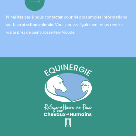
N’hésitez pas à nous contacter pour de plus amples informations
sur la
protection animale
. Vous pouvez également nous rendre
visite près de Saint-Josse-ten-Noode.