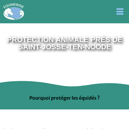
PROTECTION ANIMALE PRÈS DE
SAINT-JOSSE-TEN-NOODE
Pourquoi protéger les équidés ?