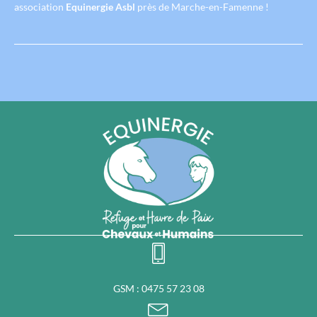
association
Equinergie Asbl
près de Marche-en-Famenne !
GSM : 0475 57 23 08