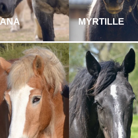
IANA
MYRTILLE