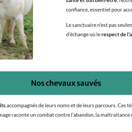
santé
et son bien-être
.
Notre 
confiance, essentiel pour acc
Le sanctuaire n’est pas seulem
d’échange où le
respect de l’
Nos chevaux sauvés
its
accompagnés de leurs noms et de leurs parcours. Ces té
mage raconte un combat contre l’abandon, la maltraitance o