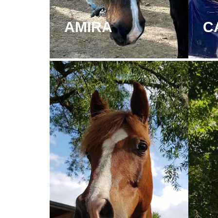
AMIRA
C