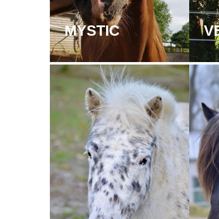
MYSTIC
V