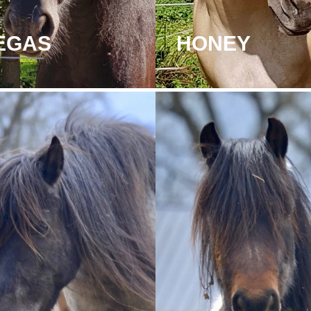
EGAS
HONEY