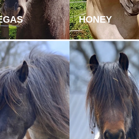
EGAS
HONEY