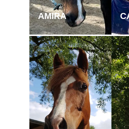
AMIRA
C