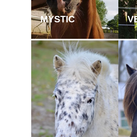
MYSTIC
V