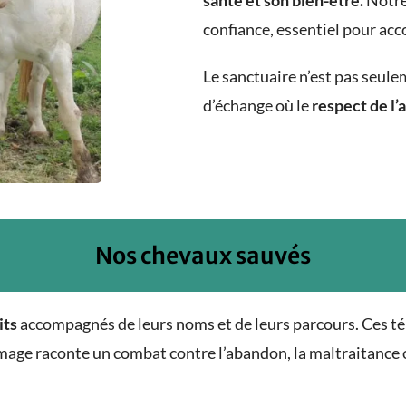
santé
et son bien-être
.
Notre 
confiance, essentiel pour acc
Le sanctuaire n’est pas seulem
d’échange où le
respect de l’
Nos chevaux sauvés
its
accompagnés de leurs noms et de leurs parcours. Ces té
mage raconte un combat contre l’abandon, la maltraitance o