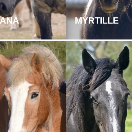
IANA
MYRTILLE